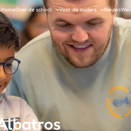
Home
Over de school
Voor de ouders
Nieuws
Werk
Over de school
Ouderinformatie
Team
Huidige ouders
Aspirant opleidingsschool
Nieuwe ouders
Talenten
Onze kalender
The leader in me
BSO (Buitenschoolse opvang)
Vakgebieden
TSO (Overblijven)
Almeerse Scholen Groep
Praktische vragen
Vakanties en vrije dagen
Medezeggenschapsraad
Albatros
Klachten