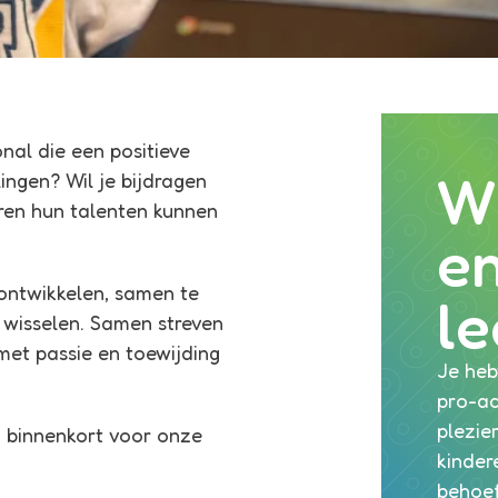
nal die een positieve
Wi
ingen? Wil je bijdragen
ren hun talenten kunnen
en
 ontwikkelen, samen te
le
 wisselen. Samen streven
met passie en toewijding
Je heb
pro-ac
plezier
 binnenkort voor onze
kinder
behoef