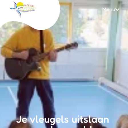
Menu
Albatros
Je vleugels uitslaan