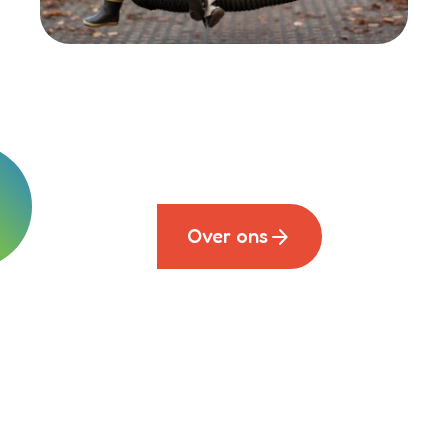
arrow_forward
Over ons