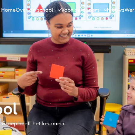
Home
Over de school
Voor de ouders
Nieuws
Werk
Over de school
Ouderinformatie
Team
Huidige ouders
Aspirant opleidingsschool
Nieuwe ouders
Talenten
Onze kalender
The leader in me
BSO (Buitenschoolse opvang)
Vakgebieden
TSO (Overblijven)
Almeerse Scholen Groep
Praktische vragen
ool
Vakanties en vrije dagen
Medezeggenschapsraad
 Groep heeft het keurmerk
Klachten