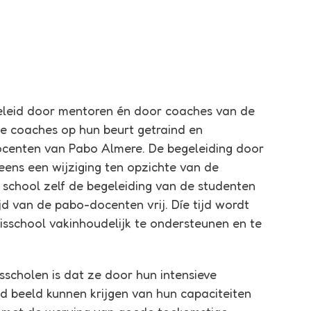
geleid door mentoren én door coaches van de
de coaches op hun beurt getraind en
ocenten van Pabo Almere. De begeleiding door
eens een wijziging ten opzichte van de
e school zelf de begeleiding van de studenten
jd van de pabo-docenten vrij. Díe tijd wordt
sschool vakinhoudelijk te ondersteunen en te
scholen is dat ze door hun intensieve
 beeld kunnen krijgen van hun capaciteiten