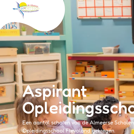
Albatros
Aspirant
Opleidingssch
Een aantal scholen van de Almeerse Scholen
Opleidingsschool Flevoland gekregen.